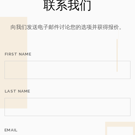
联系我们
LIGHTING
VIDEO
向我们发送电子邮件讨论您的选项并获得报价。
PRODUCT NAME
STAS multirail crown
KEY FEATURE
Can be hidden behind moulding
COLOR OPTIONS
White
FIRST NAME
DIMENSIONS
38 x 11mm
WEIGHT
45kg per meter
LIGHTING
VIDEO
LAST NAME
PRODUCT NAME
STAS multirail max
KEY FEATURE
Fits straight to ceiling with no gap
COLOR OPTIONS
White or natural aluminium
DIMENSIONS
38 x 11mm
EMAIL