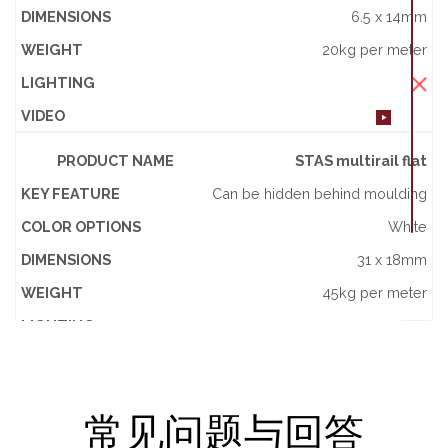
KEY FEATURE
Heavy duty
DIMENSIONS
6.5 x 14mm
COLOR OPTIONS
White or natural aluminium
WEIGHT
20kg per meter
DIMENSIONS
11 x 28mm
LIGHTING
WEIGHT
45kg per meter
VIDEO
LIGHTING
PRODUCT NAME
STAS multirail flat
VIDEO
KEY FEATURE
Can be hidden behind moulding
PRODUCT NAME
STAS j-rail
COLOR OPTIONS
White
KEY FEATURE
Hanging high, fast changing
DIMENSIONS
31 x 18mm
COLOR OPTIONS
White or natural aluminium
WEIGHT
45kg per meter
DIMENSIONS
7 x 20mm
LIGHTING
WEIGHT
25kg per meter
VIDEO
LIGHTING
PRODUCT NAME
STAS u-rail multi
VIDEO
常见问题与回答
KEY FEATURE
For suspended ceilings