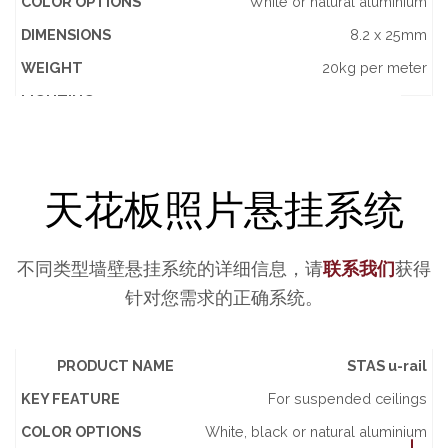
COLOR OPTIONS
White or natural aluminium
DIMENSIONS
8.2 x 25mm
WEIGHT
20kg per meter
LIGHTING
VIDEO
PRODUCT NAME
STAS cliprail max
天花板照片悬挂系统
KEY FEATURE
Fits straight to the ceiling with no gap
COLOR OPTIONS
Stainless steel, white or natural aluminium
不同类型墙壁悬挂系统的详细信息，请
联系我们
获得
DIMENSIONS
8.2 x 32mm
针对您需求的正确系统。
WEIGHT
25kg per meter
LIGHTING
PRODUCT NAME
STAS u-rail
PRODUCT
KEY
COLOR
DIMENSIONS
WEIGHT
L
VIDEO
NAME
FEATURE
OPTIONS
KEY FEATURE
For suspended ceilings
PRODUCT NAME
STAS cliprail pro
COLOR OPTIONS
White, black or natural aluminium