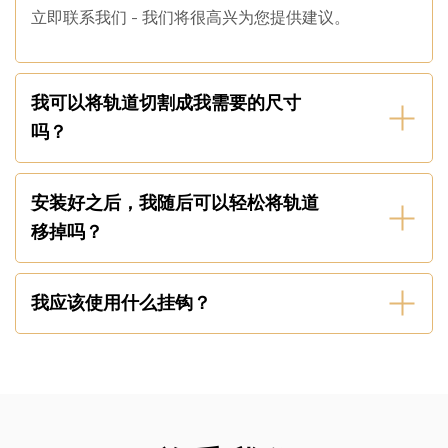
VIDEO
立即联系我们 - 我们将很高兴为您提供建议。
PRODUCT NAME
STAS decor-rail
KEY FEATURE
Can be hidden behind moulding
我可以将轨道切割成我需要的尺寸
COLOR OPTIONS
White
吗？
DIMENSIONS
9 x 19mm
WEIGHT
25kg per meter
安装好之后，我随后可以轻松将轨道
LIGHTING
移掉吗？
VIDEO
PRODUCT NAME
STAS multirail
我应该使用什么挂钩？
KEY FEATURE
Hanging & lighting system
COLOR OPTIONS
White or natural aluminium
DIMENSIONS
11 x 28mm
WEIGHT
45kg per meter