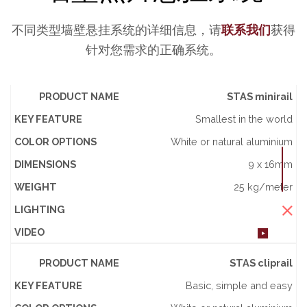
不同类型墙壁悬挂系统的详细信息，请
联系我们
获得
针对您需求的正确系统。
PRODUCT NAME
STAS minirail
PRODUCT
KEY
COLOR
DIMENSIONS
WEIGHT
L
NAME
FEATURE
OPTIONS
KEY FEATURE
Smallest in the world
COLOR OPTIONS
White or natural aluminium
DIMENSIONS
9 x 16mm
WEIGHT
25 kg/meter
LIGHTING
VIDEO
PRODUCT NAME
STAS cliprail
KEY FEATURE
Basic, simple and easy