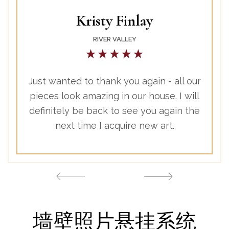
Kristy Finlay
RIVER VALLEY
 of an
Just wanted to thank you again - all our
As
raming
pieces look amazing in our house. I will
Sing
ame
definitely be back to see you again the
o
e
next time I acquire new art.
pho
ce, I
I'v
n.
sinc
墙壁照片悬挂系统