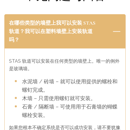
PRODUCT NAME
STAS j-rail max
COLOR OPTIONS
White, black or natural aluminium
KEY FEATURE
Professional/Industrial grade
DIMENSIONS
17 x 14mm
在哪些类型的墙壁上我可以安装 STAS
COLOR OPTIONS
White or natural aluminium
WEIGHT
30 kg per meter
轨道？我可以在塑料墙壁上安装轨道
DIMENSIONS
9 x 20mm
LIGHTING
吗？
WEIGHT
100kg per meter
VIDEO
LIGHTING
STAS 轨道可以安装在任何类型的墙壁上。唯一的例外
VIDEO
是玻璃墙。
PRODUCT NAME
STAS plaster rail
水泥墙 / 砖墙 – 就可以使用提供的螺栓和
KEY FEATURE
No rail is visible externally
螺钉完成。
COLOR OPTIONS
Not applicable
木墙 – 只需使用螺钉就可安装。
DIMENSIONS
Not applicable
石膏 / 隔断墙 – 可使用用于石膏墙的蝴蝶
WEIGHT
20kg per meter
螺栓安装。
LIGHTING
如果您根本不确定系统是否可以成功安装，请不要犹豫