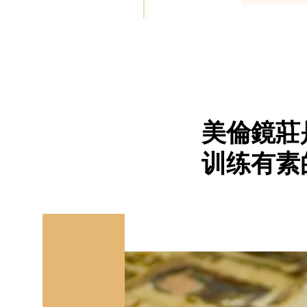
美倫鏡莊
训练有素